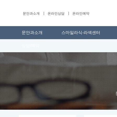
문안과소개
온라인상담
온라인예약
문안과소개
스마일라식-라섹센터
상담/예약