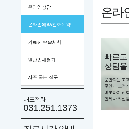
온라인상담
온라인
온라인예약/전화예약
의료진 수술체험
빠르고
일반인체험기
상담을 
자주 묻는 질문
문안과는 고객
문안과 고객
비롯하여 전화
대표전화
언제나 최선을
031.251.1373
진료시간 안내