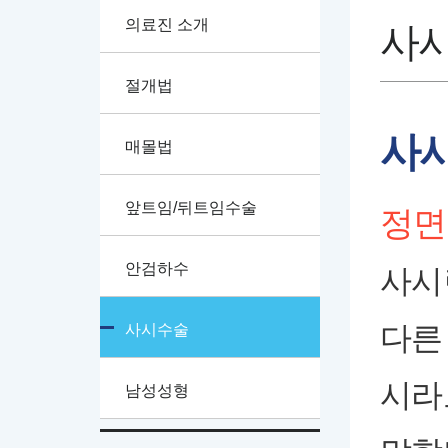
의료진 소개
사
절개법
사
매몰법
앞트임/뒤트임수술
정면
안검하수
사시
다른
사시수술
시라
남성성형