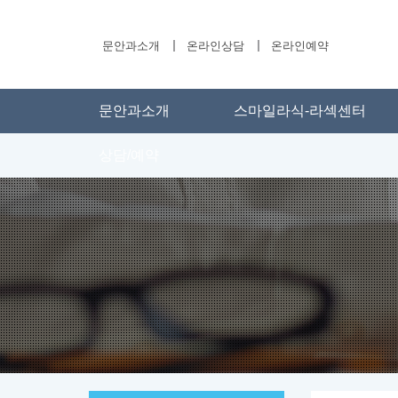
문안과소개
온라인상담
온라인예약
문안과소개
스마일라식-라섹센터
상담/예약